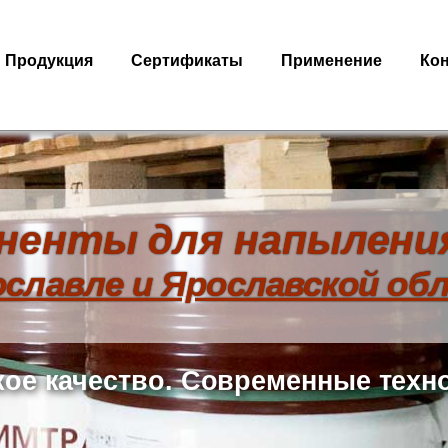
Продукция
Сертификаты
Применение
Ко
ненты для напыления
ославле и Ярославской об
ое качество. Современные техн