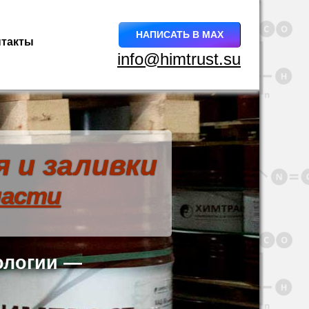
НАПИСАТЬ В MAX
нтакты
info@himtrust.su
 и заливки
ласти
ологии —