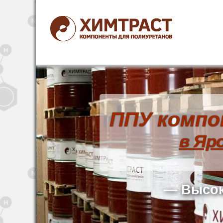
ППУ компо
в Яр
— Высок