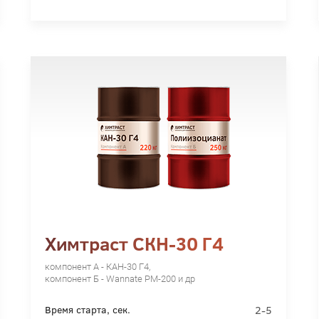
Химтраст СКН-30 Г4
компонент А - КАН-30 Г4,
компонент Б - Wannate PM-200 и др
2-5
Время старта, сек.