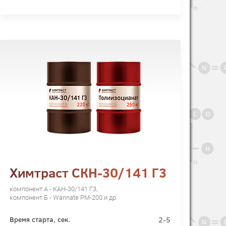
Химтраст СКН-30/141 Г3
компонент А - КАН-30/141 Г3,
компонент Б - Wannate PM-200 и др.
2-5
Время старта, сек.