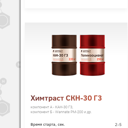
Химтраст СКН-30 Г3
компонент А - КАН-30 Г3,
компонент Б - Wannate PM-200 и др.
2-5
Время старта, сек.