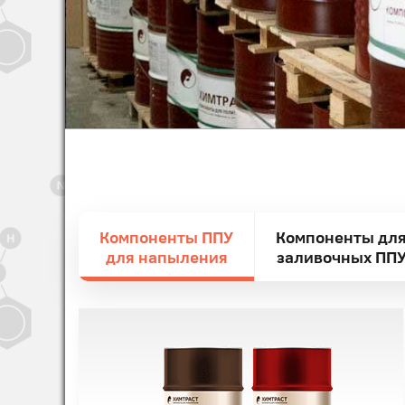
Компоненты ППУ
Компоненты дл
для напыления
заливочных ПП