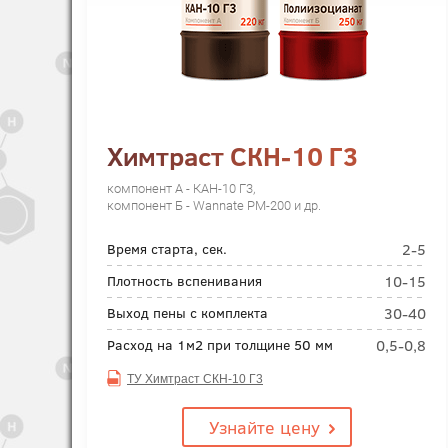
Химтраст СКН-10 Г3
компонент А - КАН-10 Г3,
компонент Б - Wannate PM-200 и др.
2-5
Время старта, сек.
10-15
Плотность вспенивания
30-40
Выход пены с комплекта
0,5-0,8
Расход на 1м2 при толщине 50 мм
ТУ Химтраст СКН-10 Г3
Узнайте цену